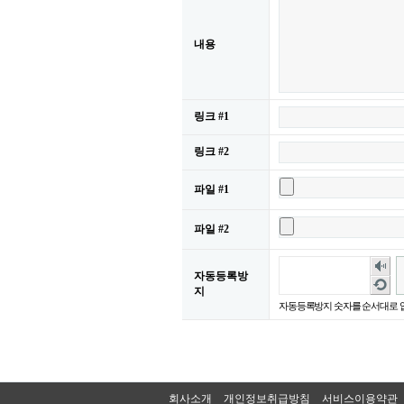
내용
링크 #1
링크 #2
파일 #1
파일 #2
숫
자동등록방
자
새
지
음
로
자동등록방지 숫자를 순서대로 
성
고
듣
침
기
회사소개
개인정보취급방침
서비스이용약관