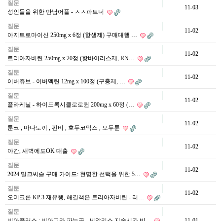
질문
11-03
성인들을 위한 만남어플 - ㅅㅅ파트너
질문
11-02
아지트로마이신 250mg x 6정 (항생제) 구매대행 …
질문
11-02
트리아자비린 250mg x 20정 (항바이러스제, RN…
질문
11-02
이버쥬브 - 이버멕틴 12mg x 100정 (구충제, …
질문
11-02
플라케닐 - 하이드록시클로로퀸 200mg x 60정 (…
질문
11-02
툰코 , 마나토끼 , 펀비 , 호두코믹스 , 모두툰
질문
11-02
야간, 새벽에도OK 대출
질문
11-02
2024 밀크씨슬 구매 가이드: 현명한 선택을 위한 5…
질문
11-02
오미크론 KP.3 재유행, 해결책은 트리아자비린 - 러…
질문
비아플러스 : 비아그라 파는곳 - 씨알리스 지속시간 비…
11-01