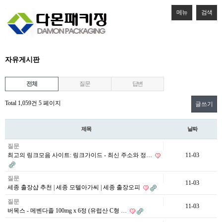
메뉴
검색
자유게시판
전체
질문
답변
Total 1,059건
5 페이지
글쓰기
제목
날짜
질문
최고의 링크모음 사이트: 링크가이드 - 최신 주소와 정…
11-03
질문
11-03
세종 출장샵 추천 | 세종 모텔아가씨 | 세종 출장오피
질문
11-03
버목스 - 메벤다졸 100mg x 6정 (유럽산 C형 …